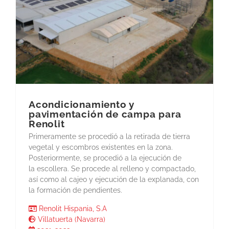
Acondicionamiento y
pavimentación de campa para
Renolit
Primeramente se procedió a la retirada de tierra
vegetal y escombros existentes en la zona.
Posteriormente, se procedió a la ejecución de
la escollera. Se procede al relleno y compactado,
así como al cajeo y ejecución de la explanada, con
la formación de pendientes.
Renolit Hispania, S.A
Villatuerta (Navarra)