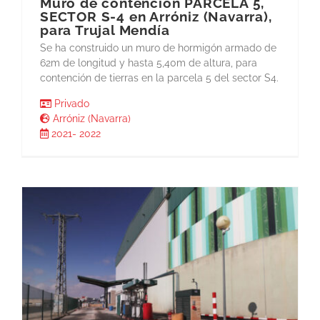
Muro de contención PARCELA 5,
SECTOR S-4 en Arróniz (Navarra),
para Trujal Mendía
Se ha construido un muro de hormigón armado de
62m de longitud y hasta 5,40m de altura, para
contención de tierras en la parcela 5 del sector S4.
Privado
Arróniz (Navarra)
2021- 2022