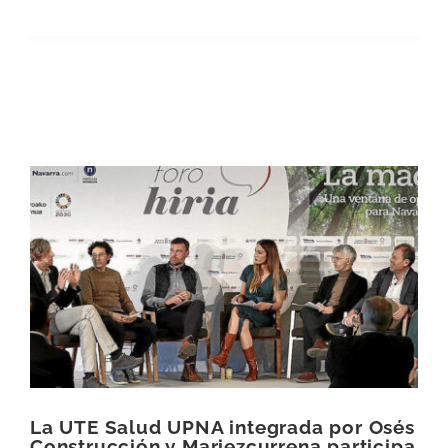
Navarra
Ver
imagen
más
grande
La UTE Salud UPNA integrada por Osés
Construcción y Mariezcurrena participa