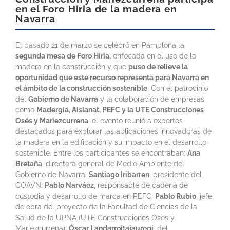
en el Foro Hiria de la madera en
Navarra
El pasado 21 de marzo se celebró en Pamplona la
segunda mesa de Foro Hiria,
enfocada en el uso de la
madera en la construcción y que
puso de relieve la
oportunidad que este recurso representa para Navarra en
el ámbito de la construcción sostenible
. Con el patrocinio
del
Gobierno de Navarra
y la colaboración de empresas
como
Madergia, Aislanat, PEFC y la UTE Construcciones
Osés y Mariezcurrena
, el evento reunió a expertos
destacados para explorar las aplicaciones innovadoras de
la madera en la edificación y su impacto en el desarrollo
sostenible. Entre los participantes se encontraban:
Ana
Bretaña
, directora general de Medio Ambiente del
Gobierno de Navarra;
Santiago Iribarren
, presidente del
COAVN;
Pablo Narváez
, responsable de cadena de
custodia y desarrollo de marca en PEFC;
Pablo Rubio
, jefe
de obra del proyecto de la Facultad de Ciencias de la
Salud de la UPNA (UTE Construcciones Osés y
Mariezcurrena);
Óscar Landarroitajauregi
, del