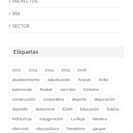
PROYECTOS
RSE
SECTOR
Etiquetas
2022
2023
2024
2025
2026
abastecimiento
adjudicación
Arazuri
Ardoi
baloncesto
Basket
carri-bici
Ciclismo
construcción
corporativo
deporte
depuración
depósito
dotacional
EDAR
Educación
Estella
hidráulicas
inauguración
La Rioja
Navarra
obra civil
obra pública
Pamplona
parque