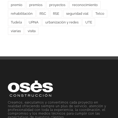
premio
premios
proyectos
reconocimiento
rehabilitación
RSC
RSE
seguridad vial
Telco
Tudela
UPNA
urbanización y redes
UTE
viarias
visita
Creamos, ejecutamos y convertimos cada proyecto en
realidad ofreciendo siempre un plus de servicio, atención y
profesionalidad con toda la experiencia, la coordinación, el
compromiso y los medios técnicos para cumplir con las
expectativas de nuestros clientes